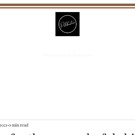
Pilibustero
Kasaysayan sa Kasuotan
2021
0 min read