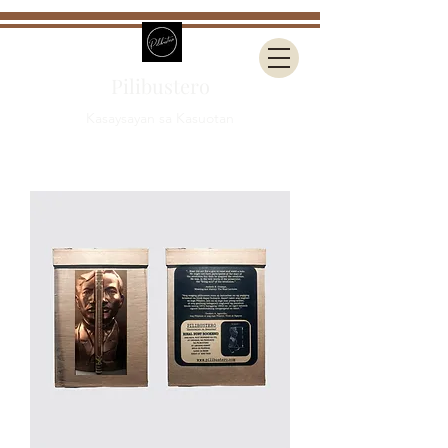
Pilibustero
Kasaysayan sa Kasuotan